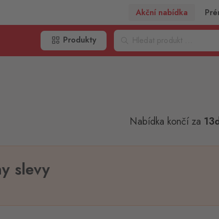
Akční nabídka
Pré
Produkty
Nabídka končí
za
13
ny slevy