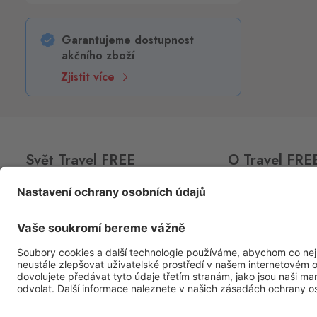
Garantujeme dostupnost
akčního zboží
Zjistit více
Svět Travel FREE
O Travel FRE
CLUB
CARD
O nás
Akční nabídka
Prodejny
Prémiové lihoviny
Kariéra
Sortiment
Kontakty