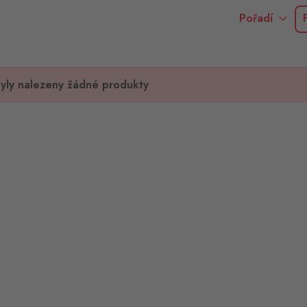
Pořadí
yly nalezeny žádné produkty