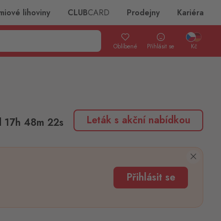
miové lihoviny
CLUB
CARD
Prodejny
Kariéra
Oblíbené
Přihlásit se
Kč
Leták s akční nabídkou
d
17
h
48
m
22
s
Přihlásit se