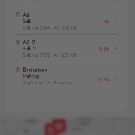
Aš
Selb
1 Stk.
Selbská 2889, Aš,
352 01
Aš 2
Selb 2
0 Stk.
Selbská 2723, Aš,
352 01
Broumov
Mähring
0 Stk.
Stará rota 115, Broumov,
348 15
Cínovec
Zinnwald
0 Stk.
Cínovec 294, Dubí - Teplice
1,
415 01