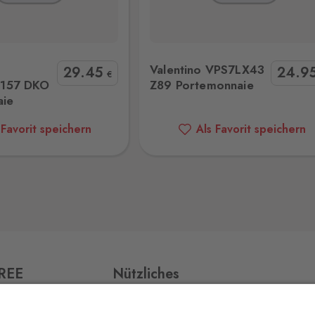
VPS7LX43 Z89 Portemonnaie
Valentino VPS7LX215 002 Porte
0 Stk.
Valentino VPS7LX43
29
.45
24
.9
€
157 DKO
Z89 Portemonnaie
aie
0 Stk.
 Favorit speichern
Als Favorit speichern
0 Stk.
0 Stk.
FREE
Nützliches
Impressum