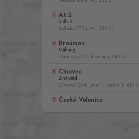
Selbská 2889, Aš,
352 01
Aš 2
Selb 2
Selbská 2723, Aš,
352 01
Broumov
Mähring
Stará rota 115, Broumov,
348 15
Cínovec
Zinnwald
Cínovec 294, Dubí - Teplice 1,
415 0
České Velenice
Gmünd
České Velenice 670, České Velenice
378 10
Dolní Dvořiště