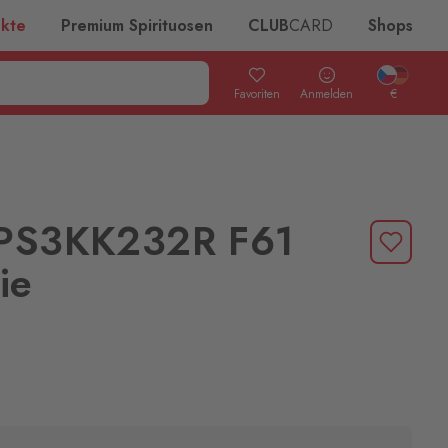
ukte
Premium Spirituosen
CLUB
CARD
Shops
Favoriten
Anmelden
€
VPS3KK232R F61
ie