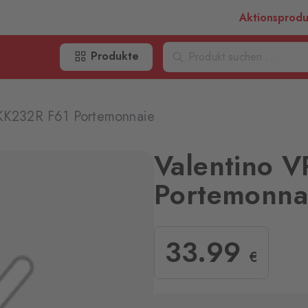
Aktionsprod
Produkte
KK232R F61 Portemonnaie
Valentino 
Portemonna
33
.99
€