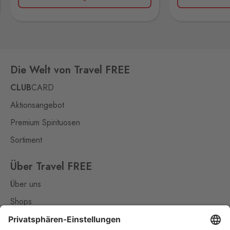
Wullowitz
0 Stk.
Dolní Dvořiště 219, Dolní
Dvořiště,
382 72
Folmava
Furth im Wald
0 Stk.
Die Welt von Travel FREE
Folmava č.p. 15, Česká
Kubice,
345 32
CLUB
CARD
Halámky
Aktionsangebot
Neunagelberg
0 Stk.
Premium Spirituosen
Halámky 138, Nová Ves nad
Lužnicí,
378 09
Sortiment
Hatě
Über Travel FREE
Kleinhaugsdorf
0 Stk.
Über uns
Chvalovice-Hatě 196,
Chvalovice-Znojmo,
669 02
Shops
Kontakt
Hevlín