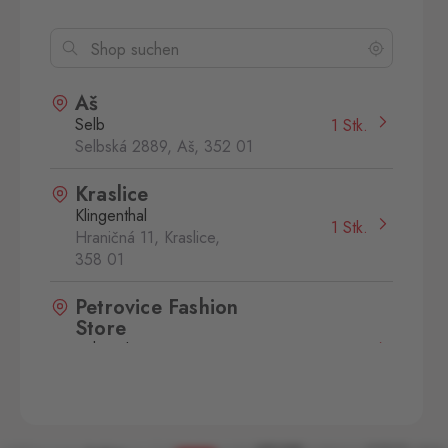
Aš
Selb
1 Stk.
Selbská 2889, Aš,
352 01
Kraslice
Klingenthal
1 Stk.
Hraničná 11, Kraslice,
358 01
Petrovice Fashion
Store
Bahratal
2 Stk.
Petrovice 578, Petrovice,
403 37
Potůčky