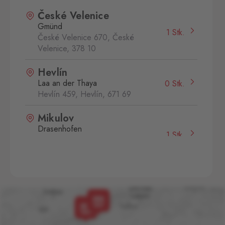
České Velenice
Gmünd
1 Stk.
České Velenice 670, České
Velenice,
378 10
Hevlín
Laa an der Thaya
0 Stk.
Hevlín 459, Hevlín,
671 69
Mikulov
Drasenhofen
1 Stk.
28. října 1841/1b, Mikulov,
692 01
Potůčky
Johanngeorgenstadt
0 Stk.
Potůčky 155, Potůčky,
362 35