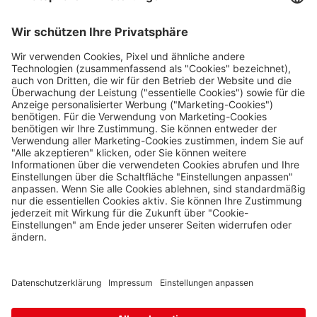
Rožany 150, Šluknov,
407 77
Nützliches
Slavonice
Impressum
Fratres
11 Stk.
Wolkerova 315, Slavonice,
Datenschutz
378 81
Die Travel FREE App zum Download
Strážný
Philippsreut
53 Stk.
Hraniční přechod Strážný 13,
Strážný,
384 43
Studánky
Folge uns auf Social Media
Weigetschlag
45 Stk.
Studánky 92, Vyšší Brod,
382 73
Svatý Kříž 1
Waldsassen 1
4 Stk.