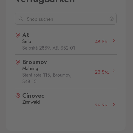
Aš
Selb
48 Stk.
Selbská 2889, Aš,
352 01
Broumov
Mähring
23 Stk.
Stará rota 115, Broumov,
348 15
Cínovec
Zinnwald
36 Stk.
Cínovec 294, Dubí - Teplice
1,
415 01
České Velenice