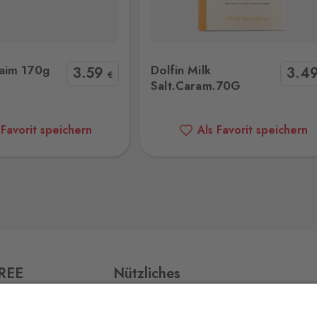
n Milk Salt.Caram.70G
MV Dubai Gold 200g
29 Stk.
aim 170g
Dolfin Milk
3
.59
3
.4
€
Salt.Caram.70G
1 Stk.
 Favorit speichern
Als Favorit speichern
12 Stk.
v,
17 Stk.
FREE
Nützliches
Impressum