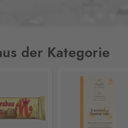
7 Stk.
jmo,
8 Stk.
us der Kategorie
8 Stk.
1 Stk.
9 Stk.