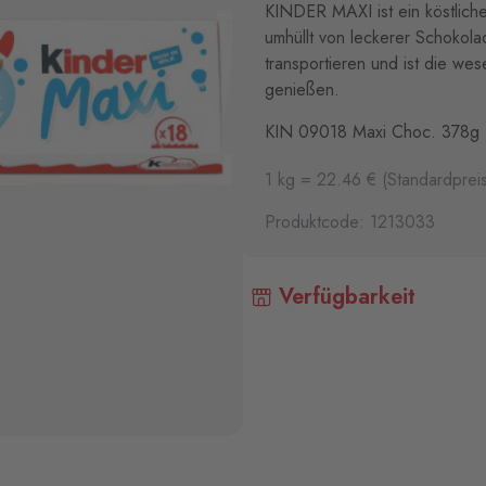
KINDER MAXI ist ein köstliche
umhüllt von leckerer Schokolad
transportieren und ist die w
genießen.
KIN 09018 Maxi Choc. 378g
1 kg = 22.46 € (Standardpreis
Produktcode: 1213033
Verfügbarkeit