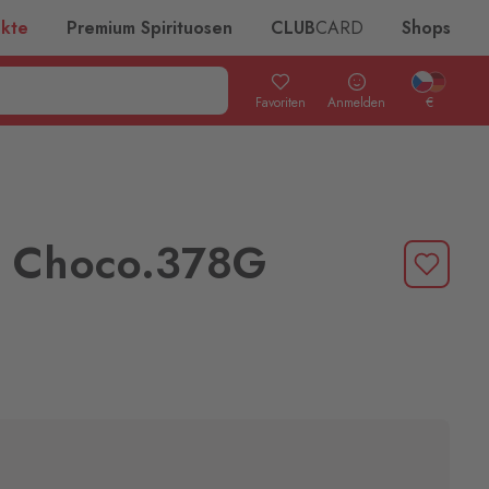
ukte
Premium Spirituosen
CLUB
CARD
Shops
Favoriten
Anmelden
€
i Choco.378G