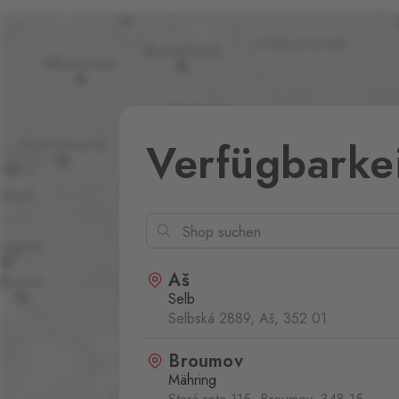
Verfügbarke
Aš
Selb
Selbská 2889, Aš,
352 01
Broumov
Mähring