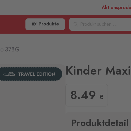
Aktionsprod
Produkte
co.378G
Kinder Max
8
.49
€
Produktdetail