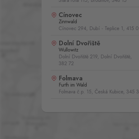
Stará rota 115, Broumov,
348 15
Cínovec
Zinnwald
Cínovec 294, Dubí - Teplice 1,
415 0
Dolní Dvořiště
Wullowitz
Dolní Dvořiště 219, Dolní Dvořiště,
382 72
Folmava
Furth im Wald
Folmava č.p. 15, Česká Kubice,
345 
Halámky
Neunagelberg
Halámky 138, Nová Ves nad Lužnicí,
378 09