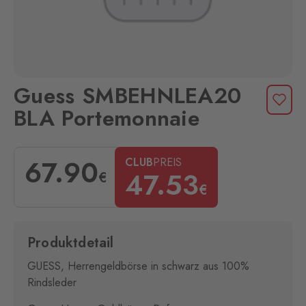
Guess SMBEHNLEA20
BLA Portemonnaie
67
.90
CLUB
PREIS
47
.53
€
€
Produktdetail
GUESS, Herrengeldbörse in schwarz aus 100%
Rindsleder