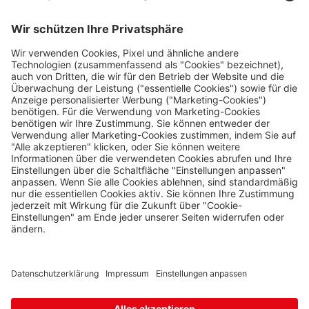
0 Stk.
Chvalovice-Hatě 196,
Chvalovice-Znojmo,
669 02
Nützliches
Impressum
Hevlín
Laa an der Thaya
0 Stk.
Datenschutz
Hevlín 459, Hevlín,
671 69
Die Travel FREE App zum Download
Kraslice
Klingenthal
0 Stk.
Hraničná 11, Kraslice,
358 01
Loučná pod
Folge uns auf Social Media
Klínovcem
Oberwiesenthal
0 Stk.
Loučná 198, Loučná pod
Klínovcem - Vejprty,
431 91
Petrovice
Bahratal