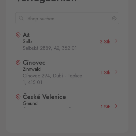
Aš
Selb
3 Stk.
Selbská 2889, Aš,
352 01
Cínovec
Zinnwald
1 Stk.
Cínovec 294, Dubí - Teplice
1,
415 01
České Velenice
Gmünd
1 Stk.
České Velenice 670, České
Velenice,
378 10
Folmava