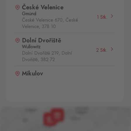
České Velenice
Gmünd
1 Stk.
České Velenice 670, České
Velenice,
378 10
Dolní Dvořiště
Wullowitz
2 Stk.
Dolní Dvořiště 219, Dolní
Dvořiště,
382 72
Mikulov
Drasenhofen
1 Stk.
28. října 1841/1b, Mikulov,
692 01
Svatý Kříž 1
Waldsassen 1
1 Stk.
Svatý Kříž 363, Cheb - Háje,
350 02