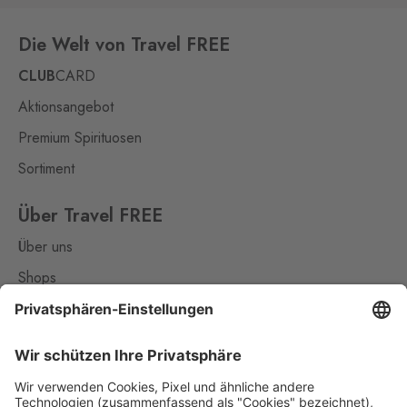
407 17
Die Welt von Travel FREE
Kraslice
Klingenthal
CLUB
CARD
0 Stk.
Hraničná 11, Kraslice,
Aktionsangebot
358 01
Premium Spirituosen
Loučná pod
Klínovcem
Sortiment
Oberwiesenthal
0 Stk.
Loučná 198, Loučná pod
Über Travel FREE
Klínovcem - Vejprty,
431 91
Über uns
Mikulov
Shops
Drasenhofen
0 Stk.
Kontakt
28. října 1841/1b, Mikulov,
692 01
Nützliches
Petrovice
Impressum
Bahratal
0 Stk.