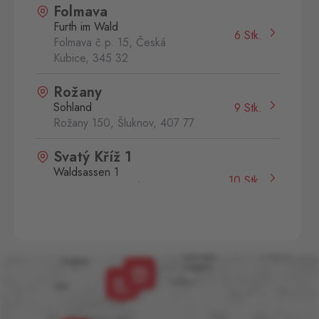
Folmava
Furth im Wald
6 Stk.
Folmava č.p. 15, Česká
Kubice,
345 32
Rožany
Sohland
9 Stk.
Rožany 150, Šluknov,
407 77
Svatý Kříž 1
Waldsassen 1
10 Stk.
Svatý Kříž 363, Cheb - Háje,
350 02
Aš
Selb
0 Stk.
Selbská 2889, Aš,
352 01
Aš 2
Selb 2
0 Stk.