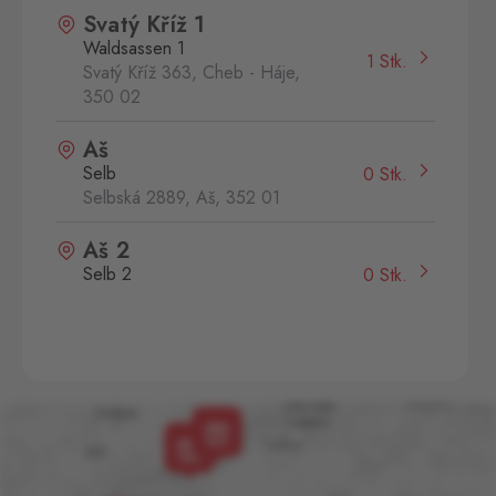
Svatý Kříž 1
Waldsassen 1
1 Stk.
Svatý Kříž 363, Cheb - Háje,
350 02
Aš
Selb
0 Stk.
Selbská 2889, Aš,
352 01
Aš 2
Selb 2
0 Stk.
Selbská 2723, Aš,
352 01
Broumov
Mähring
0 Stk.
Stará rota 115, Broumov,
348 15
Cínovec