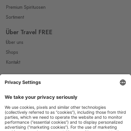
Premium Spirituosen
Sortiment
Über Travel FREE
Über uns
Shops
Kontakt
Nützliches
Impressum
Datenschutz
Die Travel FREE App zum Download