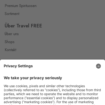
Premium Spirituosen
Sortiment
Über Travel FREE
Über uns
Shops
Kontakt
Nützliches
Impressum
Datenschutz
Die Travel FREE App zum Download