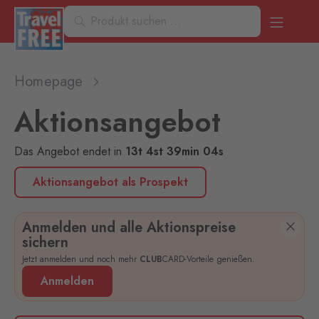
Homepage
Aktionsangebot
Das Angebot endet
in
13
t
4
st
39
min
04
s
Aktionsangebot als Prospekt
Anmelden und alle Aktionspreise
sichern
Jetzt anmelden und noch mehr
CLUB
CARD-Vorteile genießen.
Anmelden