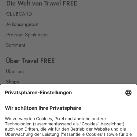
Die Welt von Travel FREE
CLUB
CARD
Aktionsangebot
Premium Spirituosen
Sortiment
Über Travel FREE
Über uns
Shops
Kontakt
Nützliches
Impressum
Datenschutz