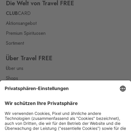
Die Welt von Travel FREE
CLUB
CARD
Aktionsangebot
Premium Spirituosen
Sortiment
Über Travel FREE
Über uns
Shops
Kontakt
Nützliches
Impressum
Datenschutz