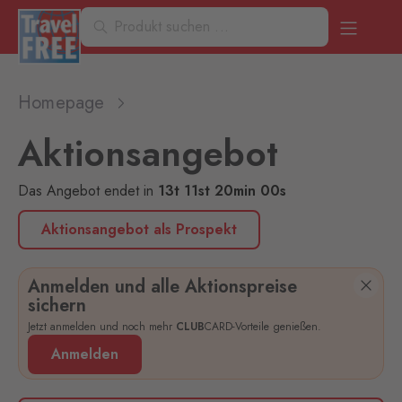
Homepage
Aktionsangebot
Das Angebot endet
in
13
t
11
st
20
min
00
s
Aktionsangebot als Prospekt
Anmelden und alle Aktionspreise
sichern
Jetzt anmelden und noch mehr
CLUB
CARD-Vorteile genießen.
Anmelden