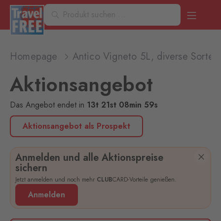
Homepage
Antico Vigneto 5L, diverse Sorten
Aktionsangebot
Das Angebot endet
in
13
t
21
st
08
min
59
s
Aktionsangebot als Prospekt
Anmelden und alle Aktionspreise
sichern
Jetzt anmelden und noch mehr
CLUB
CARD-Vorteile genießen.
Anmelden