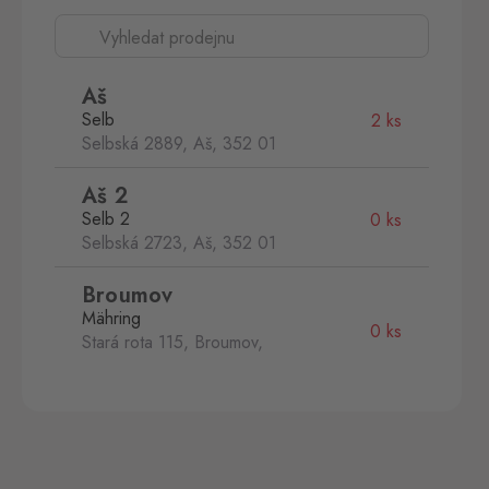
Aš
Selb
2 ks
Selbská 2889, Aš,
352 01
Aš 2
Selb 2
0 ks
Selbská 2723, Aš,
352 01
Broumov
Mähring
0 ks
Stará rota 115, Broumov,
348 15
Cínovec
Zinnwald
0 ks
Cínovec 294, Dubí - Teplice