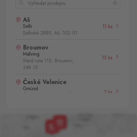
Aš
Selb
11 ks
Selbská 2889, Aš,
352 01
Broumov
Mähring
13 ks
Stará rota 115, Broumov,
348 15
České Velenice
Gmünd
7 ks
České Velenice 670, České
Velenice,
378 10
Dolní Dvořiště
Wullowitz
9 ks
Dolní Dvořiště 219, Dolní
Dvořiště,
382 72