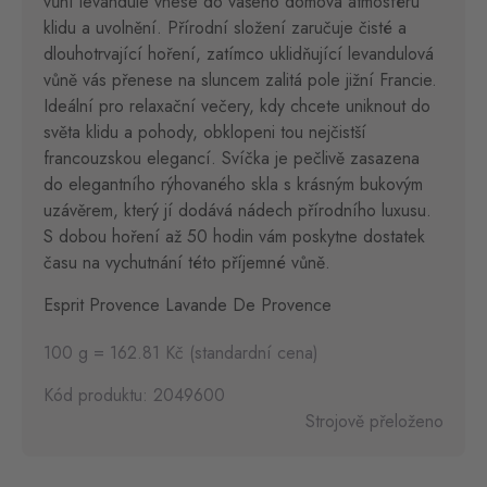
vůní levandule vnese do vašeho domova atmosféru
klidu a uvolnění. Přírodní složení zaručuje čisté a
dlouhotrvající hoření, zatímco uklidňující levandulová
vůně vás přenese na sluncem zalitá pole jižní Francie.
Ideální pro relaxační večery, kdy chcete uniknout do
světa klidu a pohody, obklopeni tou nejčistší
francouzskou elegancí. Svíčka je pečlivě zasazena
do elegantního rýhovaného skla s krásným bukovým
uzávěrem, který jí dodává nádech přírodního luxusu.
S dobou hoření až 50 hodin vám poskytne dostatek
času na vychutnání této příjemné vůně.
Esprit Provence Lavande De Provence
100 g = 162.81 Kč (standardní cena)
Kód produktu: 2049600
Strojově přeloženo