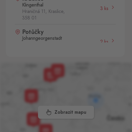
Klingenthal
3 ks
Hraničná 11, Kraslice,
358 01
Potůčky
Johanngeorgenstadt
2 ks
Potůčky 155, Potůčky,
362 35
Aš 2
Selb 2
0 ks
Selbská 2723, Aš,
352 01
Broumov
Mähring
0 ks
Stará rota 115, Broumov,
348 15
Zobrazit mapu
Cínovec
Zinnwald