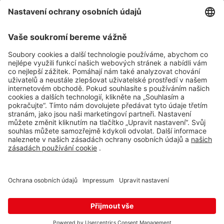
Impressum
Whistleblowing
Ochrana osobních údajů
Aplikace Travel FREE ke stažení
Sledujte nás na sociálních sitích
© 2026 Travel FREE a.s. Všechna práva vyhrazena.