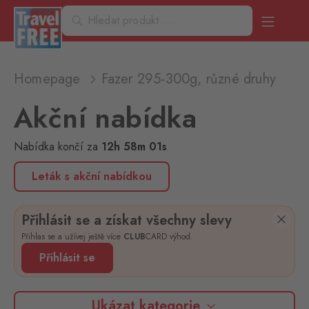
Homepage
Fazer 295-300g, různé druhy
Akční nabídka
Nabídka končí
za
12
h
58
m
01
s
Leták s akční nabídkou
Přihlásit se a získat všechny slevy
Přihlas se a užívej ještě více
CLUB
CARD výhod.
Přihlásit se
Ukázat kategorie