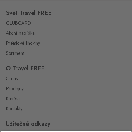
Svět Travel FREE
CLUB
CARD
Akční nabídka
Prémiové lihoviny
Sortiment
O Travel FREE
O nás
Prodejny
Kariéra
Kontakty
Užitečné odkazy