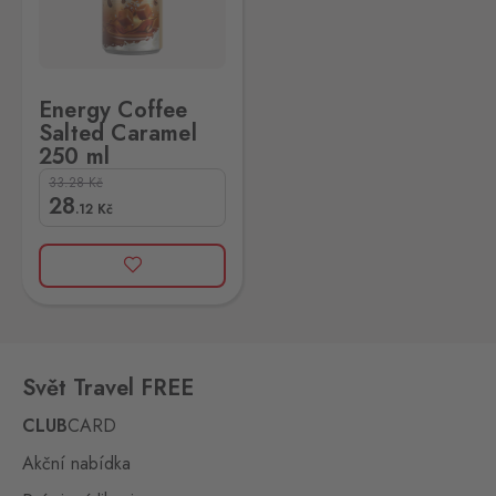
Energy Coffee
Salted Caramel
250 ml
33.28
Kč
28
.12
Kč
Svět Travel FREE
CLUB
CARD
Akční nabídka