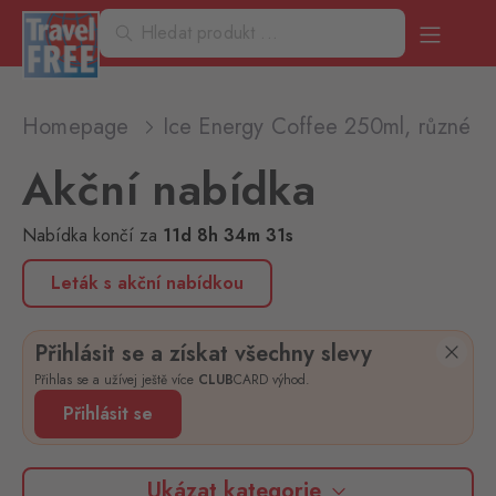
Homepage
Ice Energy Coffee 250ml, různé d
Akční nabídka
Nabídka končí
za
11
d
8
h
34
m
31
s
Leták s akční nabídkou
Přihlásit se a získat všechny slevy
Přihlas se a užívej ještě více
CLUB
CARD výhod.
Přihlásit se
Ukázat kategorie