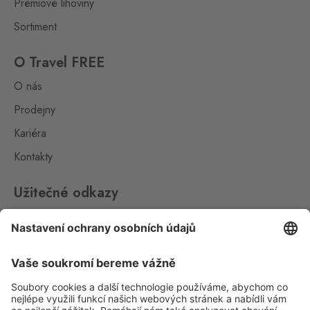
Prémiové lihoviny
Sortiment
O Travel FREE
O nás
Prodejny
Kariéra
Kontakty
Užitečné odkazy
Impressum
Whistleblowing
Ochrana osobních údajů
Aplikace Travel FREE ke stažení