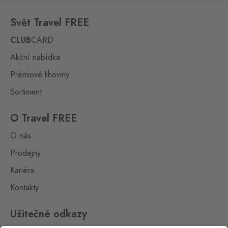
Svět Travel FREE
CLUB
CARD
Akční nabídka
Prémiové lihoviny
Sortiment
O Travel FREE
O nás
Prodejny
Kariéra
Kontakty
Užitečné odkazy