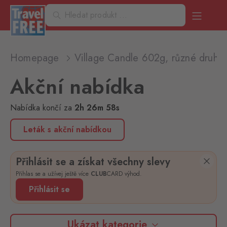
Homepage
Village Candle 602g, různé druhy
Akční nabídka
Nabídka končí
za
2
h
26
m
57
s
Leták s akční nabídkou
Přihlásit se a získat všechny slevy
Přihlas se a užívej ještě více
CLUB
CARD výhod.
Přihlásit se
Ukázat kategorie