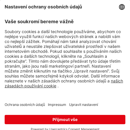
Impressum
Whistleblowing
Ochrana osobních údajů
Aplikace Travel FREE ke stažení
Sledujte nás na sociálních sitích
© 2026 Travel FREE a.s. Všechna práva vyhrazena.