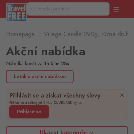
Homepage
Village Candle 390g, různé druhy
Akční nabídka
Nabídka končí
za
1
h
51
m
28
s
Leták s akční nabídkou
Přihlásit se a získat všechny slevy
Přihlas se a užívej ještě více
CLUB
CARD výhod.
Přihlásit se
Ukázat kategorie