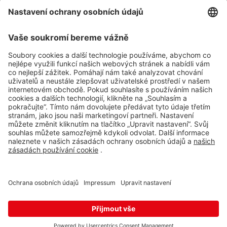
Impressum
Whistleblowing
Ochrana osobních údajů
Aplikace Travel FREE ke stažení
Sledujte nás na sociálních sitích
© 2026 Travel FREE a.s. Všechna práva vyhrazena.