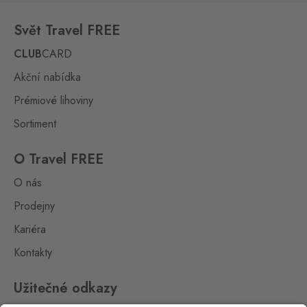
Svět Travel FREE
CLUB
CARD
Akční nabídka
Prémiové lihoviny
Sortiment
O Travel FREE
O nás
Prodejny
Kariéra
Kontakty
Užitečné odkazy