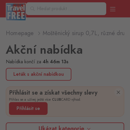
Homepage
Moštěnický sirup 0,7L, různé druh
Akční nabídka
Nabídka končí
za
4
h
46
m
12
s
Leták s akční nabídkou
Přihlásit se a získat všechny slevy
Přihlas se a užívej ještě více
CLUB
CARD výhod.
Přihlásit se
Ukázat kategorie