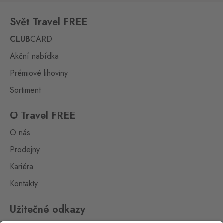
Svět Travel FREE
CLUB
CARD
Akční nabídka
Prémiové lihoviny
Sortiment
O Travel FREE
O nás
Prodejny
Kariéra
Kontakty
Užitečné odkazy