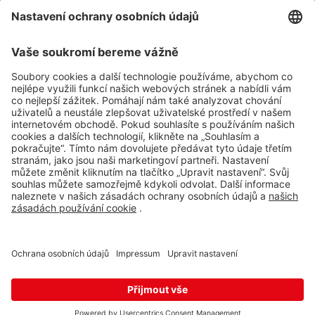
Impressum
Whistleblowing
Ochrana osobních údajů
Aplikace Travel FREE ke stažení
Sledujte nás na sociálních sitích
© 2026 Travel FREE a.s. Všechna práva vyhrazena.